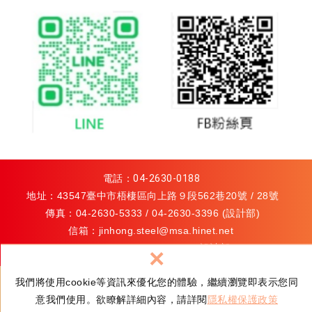
電話：
04-2630-0188
地址：43547臺中市梧棲區向上路９段562巷20號 / 28號
傳真：04-2630-5333 / 04-2630-3396 (設計部)
信箱：
jinhong.steel@msa.hinet.net
/
jhlaser@ms82.hinet.net
(設計部)
×
關鍵字導引：
特殊鋼
我們將使用cookie等資訊來優化您的體驗，繼續瀏覽即表示您同
意我們使用。欲瞭解詳細內容，請詳閱
隱私權保護政策
© 金宏不銹鋼材有限公司
隱私權政策
網頁設計 : 新視野