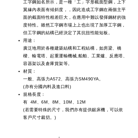
工字鋼如名所示，是一種「工」字形截面型鋼，上下
翼緣內表面有傾斜度，，因此造成工字鋼在兩個主平
面的截面特性相差巨大，在應用中難以發揮鋼材的強
度特性。雖然工字鋼市場上上也出現了加厚工字鋼，
但工字鋼的結構已經決定了其抗扭性能短板。
用途：
廣泛地用於各種建築結構和工程結構，如房梁、橋
樑、輸電塔、起重運輸機械,船舶、工業爐、反應塔、
容器架以及倉庫貨架等。
材質：
一般、高張力A572、高張力SM490YA。
(亦有分國內料及進口料)
規格長度：
有 4M、6M、8M、10M、12M
(若需要特殊的尺寸，我們亦有提供鋸床機，可以依
客戶尺寸裁切。)