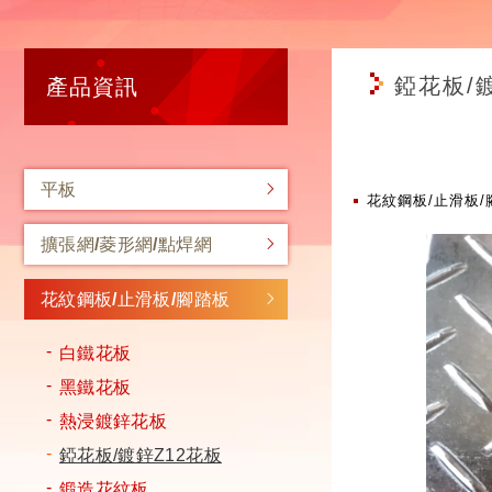
錏花板/
產品資訊
平板
花紋鋼板/止滑板/
擴張網/菱形網/點焊網
花紋鋼板/止滑板/腳踏板
白鐵花板
黑鐵花板
熱浸鍍鋅花板
錏花板/鍍鋅Z12花板
鍛造花紋板