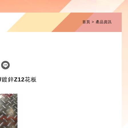
首頁
產品資訊
/鍍鋅Z12花板