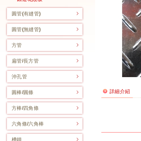
圓管(有縫管)
圓管(無縫管)
方管
扁管/長方管
沖孔管
詳細介紹
圓棒/圓條
方棒/四角條
六角條/六角棒
槽鐵