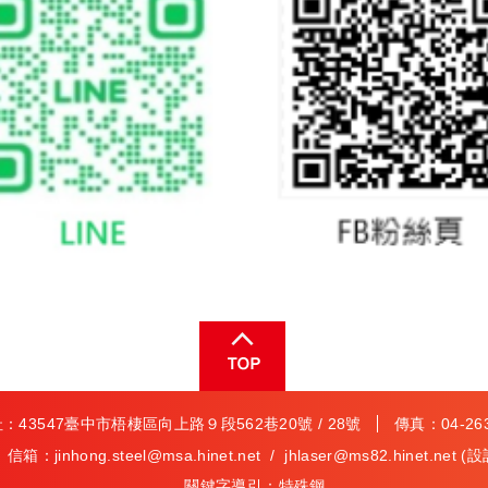
：43547臺中市梧棲區向上路９段562巷20號 / 28號
傳真：04-2630
信箱：
jinhong.steel@msa.hinet.net
/
jhlaser@ms82.hinet.net
(設
關鍵字導引：
特殊鋼