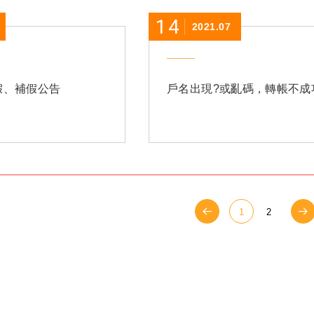
14
2021.07
休假、補假公告
戶名出現?或亂碼，轉帳不成
1
2