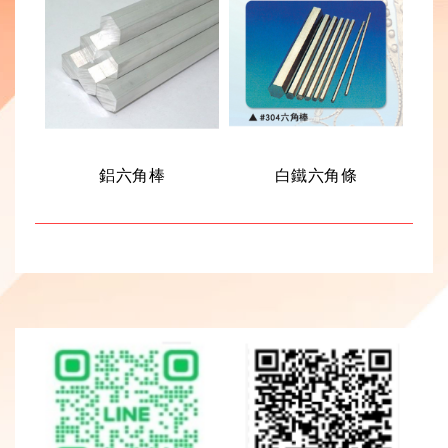
鋁六角棒
白鐵六角條