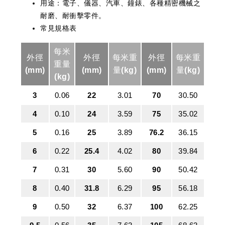
用途：電子、儀器、汽車、鐘錶、各種精密機械之
耐磨、耐衝擊零件。
常見規格表
每米
外徑
外徑
每米重
外徑
每米重
重量
(mm)
(mm)
量(kg)
(mm)
量(kg)
(kg)
3
0.06
22
3.01
70
30.50
4
0.10
24
3.59
75
35.02
5
0.16
25
3.89
76.2
36.15
6
0.22
25.4
4.02
80
39.84
7
0.31
30
5.60
90
50.42
8
0.40
31.8
6.29
95
56.18
9
0.50
32
6.37
100
62.25